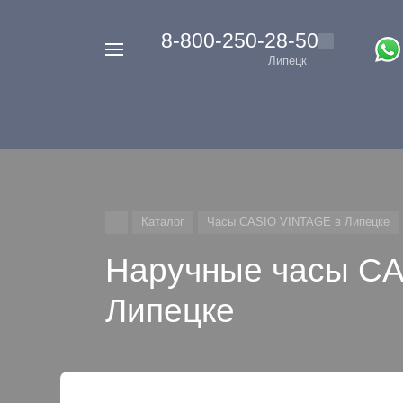
‭8-800-250-28-50
Например,
Липецк
Casio
Найти
везде
G-
Shock
Каталог
Часы CASIO VINTAGE в Липецке
Наручные часы C
Липецке