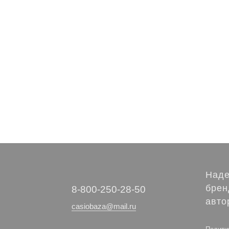
Наде
брен
‭8-800-250-28-50
авто
casiobaza@mail.ru