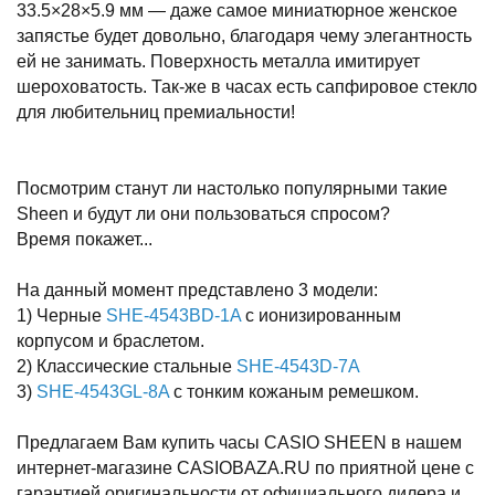
33.5×28×5.9 мм — даже самое миниатюрное женское
запястье будет довольно, благодаря чему элегантность
ей не занимать. Поверхность металла имитирует
шероховатость. Так-же в часах есть сапфировое стекло
для любительниц премиальности!
Посмотрим станут ли настолько популярными такие
Sheen и будут ли они пользоваться спросом?
Время покажет...
На данный момент представлено 3 модели:
1) Черные
SHE-4543BD-1A
с ионизированным
корпусом и браслетом.
2) Классические стальные
SHE-4543D-7A
3)
SHE-4543GL-8A
с тонким кожаным ремешком.
Предлагаем Вам купить часы CASIO SHEEN в нашем
интернет-магазине CASIOBAZA.RU по приятной цене с
гарантией оригинальности от официального дилера и