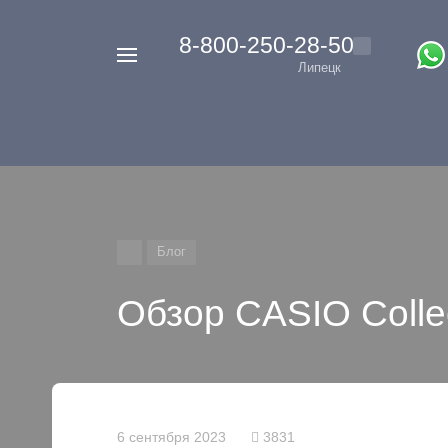
‭8-800-250-28-50
Например,
Липецк
Casio
Найти
везде
G-
Shock
Блог
Обзор CASIO Colle
6 сентября 2023
3831