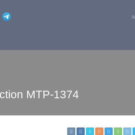
Л
ction MTP-1374