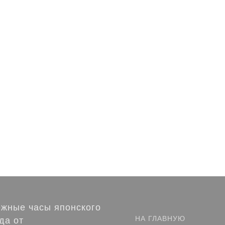
жные часы японского
НА ГЛАВНУЮ
да от